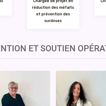
du
Chargée de projet en
Ch
réduction des méfaits
et prévention des
surdoses
NTION ET SOUTIEN OPÉR