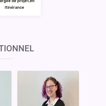
argée de projet,en
Itinérance
ATIONNEL