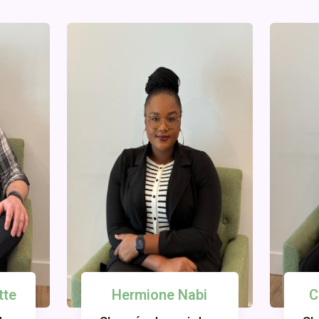
tte
Hermione Nabi
C